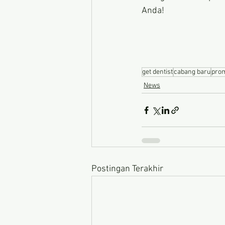
Anda!
get dentist
cabang baru
pro
News
Postingan Terakhir