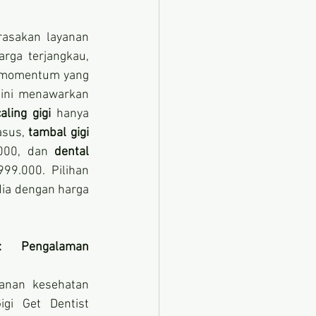
asakan layanan 
rga terjangkau, 
 momentum yang 
 ini menawarkan 
aling gigi
 hanya 
sus, 
tambal gigi 
000, dan 
dental 
 hanya Rp. 999.000. Pilihan 
dia dengan harga 
: Pengalaman 
anan kesehatan 
igi Get Dentist 