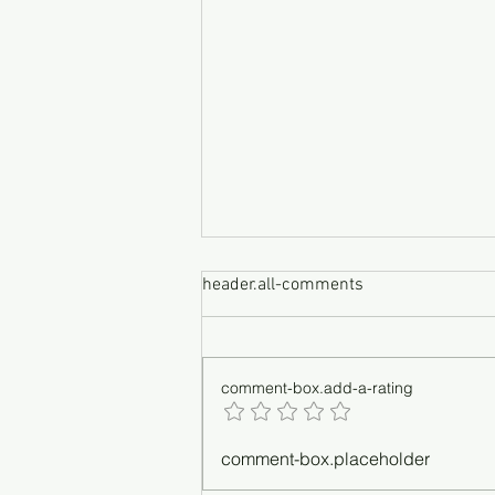
header.all-comments
comment-box.add-a-rating
Klinik Gigi Get Dentist Semakin
comment-box.placeholder
Dekat Dengan Anda!