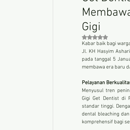
Membawa 
Gigi
Dinilai NaN dari 5 
Kabar baik bagi warga
Jl. KH Hasyim Ashari
pada tanggal 5 Janua
membawa era baru dal
Pelayanan Berkualita
Menyusul tren penin
Gigi Get Dentist di
standar tinggi. Deng
dental bleaching dan
komprehensif bagi se