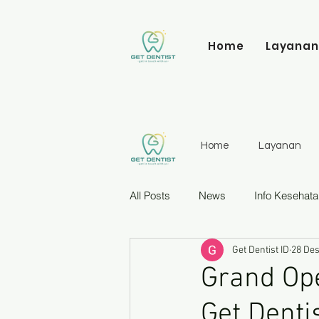
Home
Layanan
Home
Layanan
All Posts
News
Info Kesehata
Get Dentist ID
28 Des
Grand Ope
Get Denti