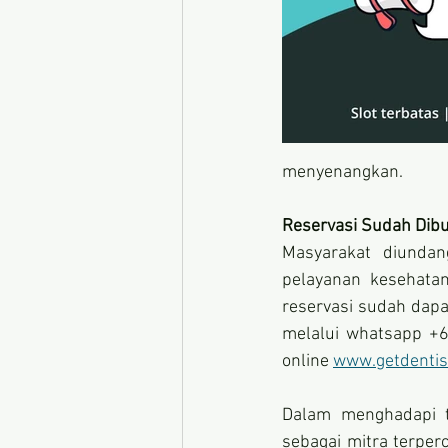
menyenangkan.
Reservasi Sudah Dib
Masyarakat diunda
pelayanan kesehata
reservasi sudah dapat
melalui whatsapp +6
online 
www.getdentis
Dalam menghadapi ta
sebagai mitra terper