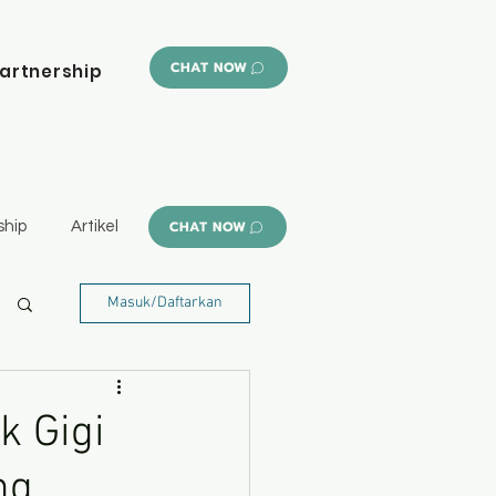
CHAT NOW
artnership
CHAT NOW
ship
Artikel
Masuk/Daftarkan
k Gigi
ng