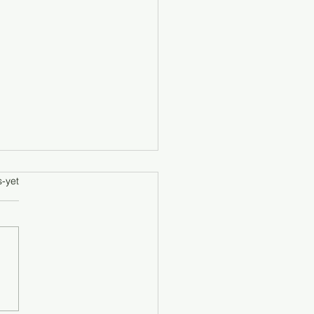
abel
s-yet
Dentist Sponsor Acara For
Pagi (FYP) Trans7