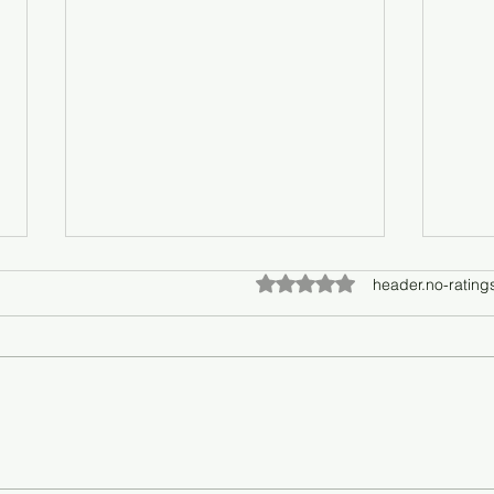
ratings-display.rating-aria-l
header.no-rating
Makna Di Balik Logo Baru Get
Get 
Dentist
Your 