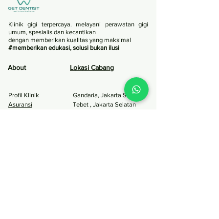
Klinik gigi terpercaya. melayani perawatan gigi
umum, spesialis dan kecantikan
dengan memberikan kualitas yang maksimal
#memberikan edukasi, solusi bukan ilusi
About
Lokasi Caban
g
Profil Klinik
Gandaria, Jakarta S
elatan
Asuransi
Tebet , Jakarta Selatan
Fasilitas
Tanjung Duren, Jakarta
Karir
Barat
Kalideres, Jakarta Barat
Menteng, Jakarta Pusat
Tangcity Tangerang, Banten
Pinang Tangerang, Banten
Surabaya
Layanan
Perawatan
Estetika