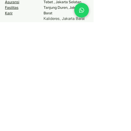
Asuransi
Tebet , Jakarta Selatan
Fasilitas
Tanjung Duren, Jakarta
Karir
Barat
Kalideres, Jakarta Barat
Menteng, Jakarta Pusat
Tangcity Tangerang, Banten
Pinang Tangerang, Banten
Surabaya
Layanan
Perawatan
Estetika
Tambal Gigi
Bleaching Gigi
Scaling
Bleaching Gusi
Cabut Gigi
Gigi Palsu
Behel
Veneer
Perawatan Saluran
Gummy Smile
Akar
Buccal Fat Removal
Smile Makeover
Lainnya
Email