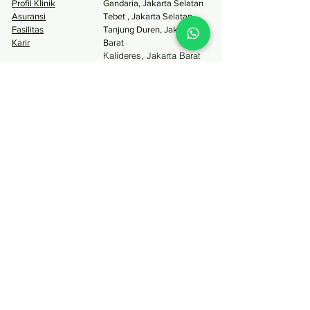
Profil Klinik
Gandaria, Jakarta S
elatan
Asuransi
Tebet , Jakarta Selatan
Fasilitas
Tanjung Duren, Jakarta
Karir
Barat
Kalideres, Jakarta Barat
Menteng, Jakarta Pusat
Tangcity Tangerang, Banten
Pinang Tangerang, Banten
Surabaya
Layanan
Perawatan
Estetika
Tambal Gigi
Bleaching Gigi
Scaling
Bleaching Gusi
Cabut Gigi
Gigi Palsu
Behel
Veneer
Perawatan Saluran
Gummy Smile
Akar
Buccal Fat Removal
Smile Makeover
Lainnya
Email