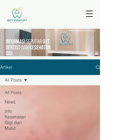
Artikel
All Posts
All Posts
News
Info
Kesehatan
Gigi dan
Mulut