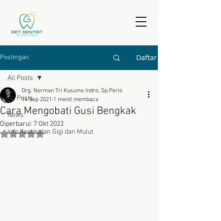
Daftar
Postingan
All Posts
Drg. Norman Tri Kusumo Indro, Sp.Perio
All Posts
14 Sep 2021
1 menit membaca
Cara Mengobati Gusi Bengkak
News
Diperbarui:
7 Okt 2022
Info Kesehatan Gigi dan Mulut
Dinilai NaN dari 5 bintang.